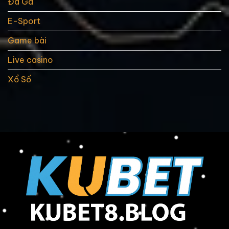
Đá Gà
Lôi
Những sảnh cược tại
Kubet
luôn thu hút hàng
Cuốn
Nhất
triệu lượt truy cập nhờ sự đa dạng và chất
E-Sport
2025
lượng đồ họa đỉnh cao bậc nhất. Bạn sẽ được
Game bài
trải nghiệm không gian giải trí minh bạch với tỷ
lệ trả thưởng vô cùng hấp dẫn trong từng nhịp
Live casino
quay thưởng rực rỡ.
Xổ Số
Casino Live – Độc quyền dàn MC tương tác
rạng rỡ cùng Dealer thực tế
Trải nghiệm sòng bài trực tuyến tại
Kubet
đạt
đến độ hoàn mỹ nhờ sự xuất hiện của đội ngũ
MC người Việt xinh đẹp. Hội viên không chỉ
tham gia đặt lệnh dự đoán mà còn có thể trò
chuyện trực tiếp để giải tỏa căng thẳng hằng
giờ. Các ván bài Baccarat, Roulette hay Sicbo
đều được truyền hình trực tiếp với độ phân giải
4K sắc nét và sòng phẳng.
Sự tương tác rạng rỡ của các người điều phối