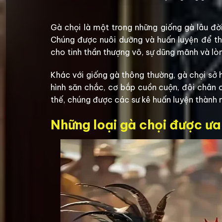
Gà chọi là một trong những giống gà lâu đờ
Chúng được nuôi dưỡng và huấn luyện để tha
cho tinh thần thượng võ, sự dũng mãnh và lò
Khác với giống gà thông thường, gà chọi sở 
hình săn chắc, cơ bắp cuồn cuộn, đôi chân c
thế, chúng được các sư kê huấn luyện thành n
Những loại gà chọi được ưa