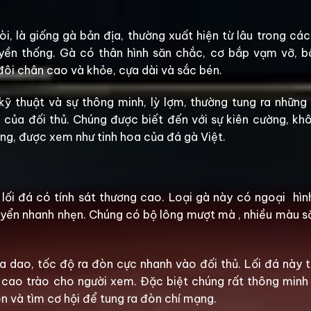
, là giống gà bản địa, thường xuất hiện từ lâu trong các 
uyền thống. Gà có thân hình săn chắc, cơ bắp vạm vỡ, b
ôi chân cao và khỏe, cựa dài và sắc bén.
kỹ thuật và sự thông minh, lỳ lợm, thường tung ra những
 của đối thủ. Chúng được biết đến với sự kiên cường, kh
ùng, được xem như tinh hoa của đá gà Việt.
à lối đá có tính sát thương cao. Loại gà này có ngoại hìn
huyển nhanh nhẹn. Chúng có bộ lông mượt mà , nhiều màu s
ựa dao, tốc độ ra đòn cực nhanh vào đối thủ. Lối đá này 
 cao trào cho người xem. Đặc biệt chúng rất thông minh
òn và tìm cơ hội để tung ra đòn chí mạng.