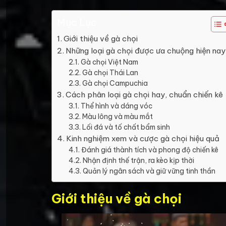
Mục Lục
Giới thiệu về gà chọi
Những loại gà chọi được ưa chuộng hiện nay
Gà chọi Việt Nam
Gà chọi Thái Lan
Gà chọi Campuchia
Cách phân loại gà chọi hay, chuẩn chiến kê
Thể hình và dáng vóc
Màu lông và màu mắt
Lối đá và tố chất bẩm sinh
Kinh nghiệm xem và cược gà chọi hiệu quả
Đánh giá thành tích và phong độ chiến kê
Nhận định thế trận, ra kèo kịp thời
Quản lý ngân sách và giữ vững tinh thần
Giới thiệu về gà chọi