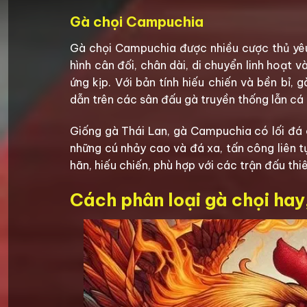
Gà chọi Campuchia
Gà chọi Campuchia được nhiều cược thủ yêu 
hình cân đối, chân dài, di chuyển linh hoạt 
ứng kịp. Với bản tính hiếu chiến và bền bỉ,
dẫn trên các sân đấu gà truyền thống lẫn cá
Giống gà Thái Lan, gà Campuchia có lối đá 
những cú nhảy cao và đá xa, tấn công liên 
hãn, hiếu chiến, phù hợp với các trận đấu thiê
Cách phân loại gà chọi hay