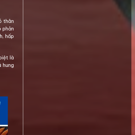
ó thân
ó phản
h, hấp
iệt là
á hung