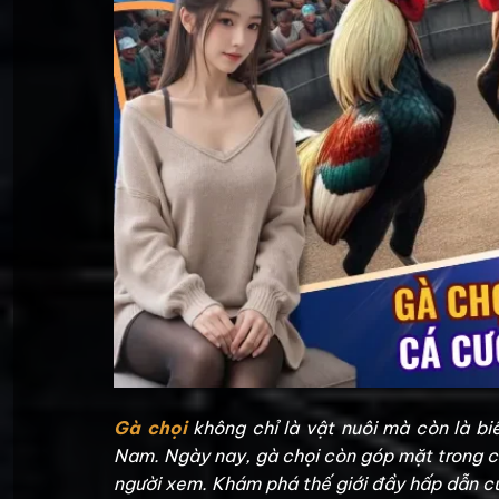
Gà chọi
không chỉ là vật nuôi mà còn là bi
Nam. Ngày nay, gà chọi còn góp mặt trong c
người xem. Khám phá thế giới đầy hấp dẫn c