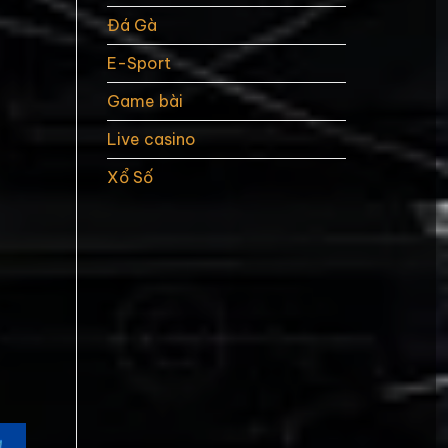
Và
Đá Gà
Lôi
Cuốn
Nhất
E-Sport
2025
Game bài
Live casino
Xổ Số