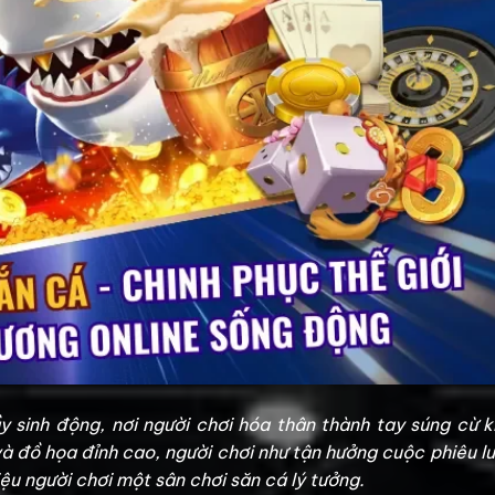
 sinh động, nơi người chơi hóa thân thành tay súng cừ k
à đồ họa đỉnh cao, người chơi như tận hưởng cuộc phiêu lư
ệu người chơi một sân chơi săn cá lý tưởng.