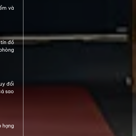
iểm và
tín đồ
 phòng
uy đổi
cá sao
p hạng