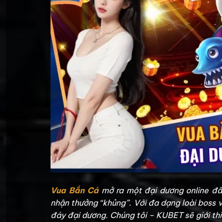
Vua Bắn Cá
mở ra một đại dương online đầy
nhận thưởng “khủng”. Với đa dạng loài boss v
đáy đại dương. Chúng tôi – KUBET sẽ giới thi