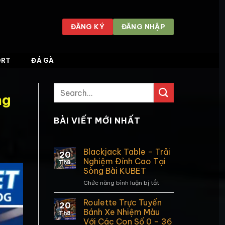
ĐĂNG KÝ
ĐĂNG NHẬP
ORT
ĐÁ GÀ
ng
BÀI VIẾT MỚI NHẤT
Blackjack Table – Trải
20
Nghiệm Đỉnh Cao Tại
Th8
Sòng Bài KUBET
Chức năng bình luận bị tắt
ở
Blackjack
Table
Roulette Trực Tuyến
20
–
Bánh Xe Nhiệm Màu
Th8
Trải
Với Các Con Số 0 – 36