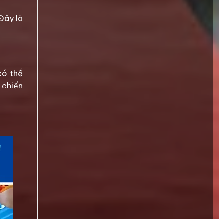
Đây là
có thể
 chiến