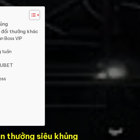
hủng
 đổi thưởng khác
n Boss VIP
g tuần
 KUBET
oss
n thưởng siêu khủng