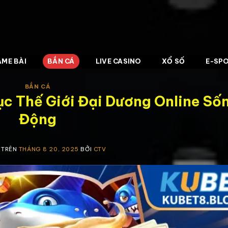
ME BÀI
BẮN CÁ
LIVE CASINO
XỔ SỐ
E-SP
BẮN CÁ
ục Thế Giới Đại Dương Online Số
Động
 TRÊN
THÁNG 8 20, 2025
BỞI
CTV